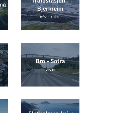
Trafostasjon –
ana
Bjerkreim
Infrastruktur
Bro – Sotra
Broer