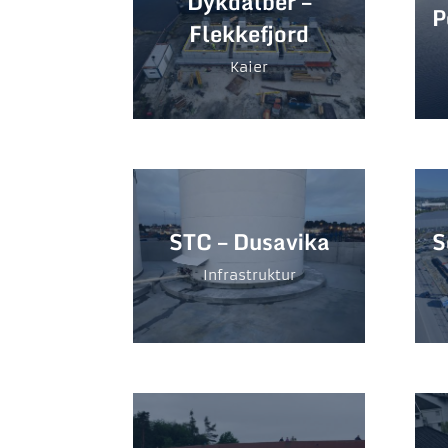
Dykdalber –
P
Flekkefjord
Kaier
STC – Dusavika
S
Infrastruktur