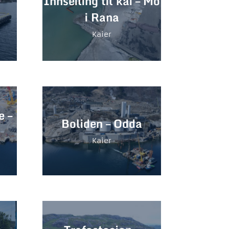
Innseiling til kai – Mo
i Rana
Kaier
 –
Boliden – Odda
Kaier