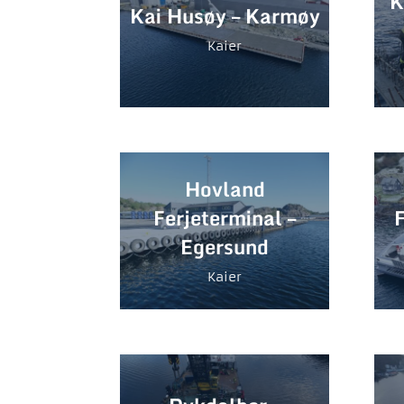
K
Kai Husøy – Karmøy
Kaier
Hovland
Ferjeterminal –
F
Egersund
Kaier