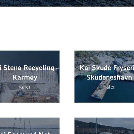
i Stena Recycling –
Kai Skude Fryseri
Karmøy
Skudeneshavn
Kaier
Kaier