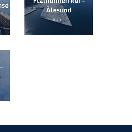
Flatholmen kai –
msø
Ålesund
Kaier
–