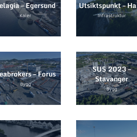
elagia – Egersund
Utsiktspunkt – H
Kaier
Infrastruktur
SUS 2023 –
eabrokers – Forus
Stavanger
Bygg
Bygg