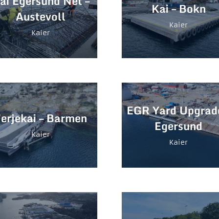
ai Egersund Net –
Kai – Bokn
Austevoll
Kaier
Kaier
EGR Yard Upgrade
erjekai – Barmen
Egersund
Kaier
Kaier